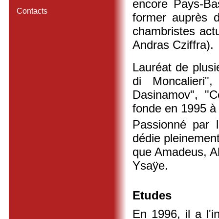
encore Pays-Bas
Contacts
former auprès d
chambristes actu
Andras Cziffra).
Lauréat de plusi
di Moncalieri",
Dasinamov", "C
fonde en 1995 à 
Passionné par l
dédie pleinement
que Amadeus, Alb
Ysaÿe.
Etudes
En 1996, il a l'