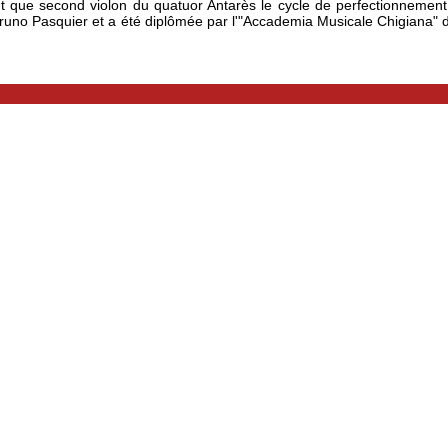
nt que second violon du quatuor Antarès le cycle de perfectionnemen
Bruno Pasquier et a été diplômée par l'"Accademia Musicale Chigiana" de 
.