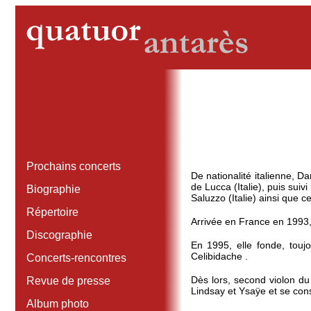
Prochains concerts
De nationalité italienne, D
de Lucca (Italie), puis sui
Biographie
Saluzzo (Italie) ainsi que
Répertoire
Arrivée en France en 1993, 
Discographie
En 1995, elle fonde, touj
Celibidache .
Concerts-rencontres
Dès lors, second violon d
Revue de presse
Lindsay et Ysaÿe et se con
Album photo