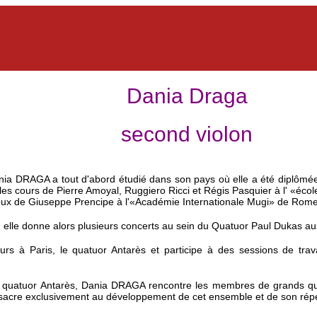
Dania Draga
second violon
ania DRAGA a tout d'abord étudié dans son pays où elle a été diplômée p
vi les cours de Pierre Amoyal, Ruggiero Ricci et Régis Pasquier à l' «é
 ceux de Giuseppe Prencipe à l'«Académie Internationale Mugi» de Rome
elle donne alors plusieurs concerts au sein du Quatuor Paul Dukas aus
ours à Paris, le quatuor Antarès et participe à des sessions de tra
u quatuor Antarès, Dania DRAGA rencontre les membres de grands quat
sacre exclusivement au développement de cet ensemble et de son répe