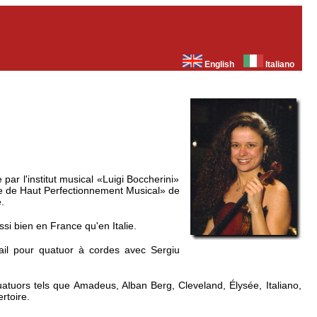
English
Italiano
ar l'institut musical «Luigi Boccherini»
cole de Haut Perfectionnement Musical» de
.
si bien en France qu'en Italie.
vail pour quatuor à cordes avec Sergiu
uors tels que Amadeus, Alban Berg, Cleveland, Élysée, Italiano,
rtoire.